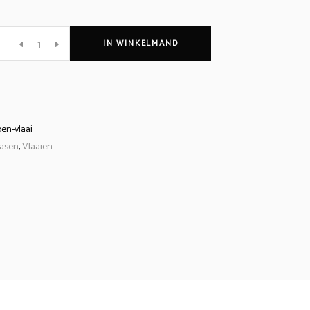
envlaai
IN WINKELMAND
oen-vlaai
asen
,
Vlaaien