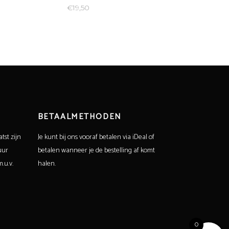
€
19,50
BETAALMETHODEN
tst zijn
Je kunt bij ons vooraf betalen via iDeal of
uur
betalen wanneer je de bestelling af komt
.u.v.
halen.
0