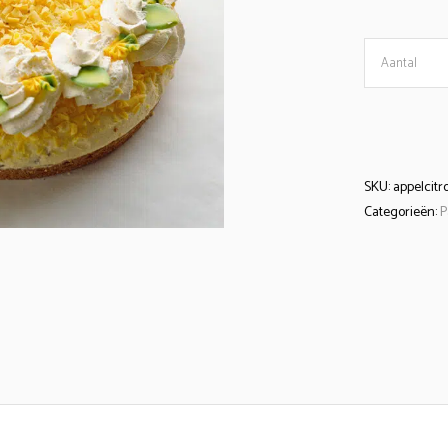
Appelcitro
Aantal
quantity
SKU:
appelcitr
Categorieën:
P