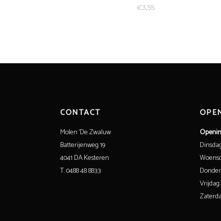
€
3,55
CONTACT
OPEN
Molen ‘De Zwaluw
Openin
Batterijenweg 19
Dinsdag:
4041 DA Kesteren
Woensda
T. 0488 48 8833
Donderd
Vrijdag:
Zaterda