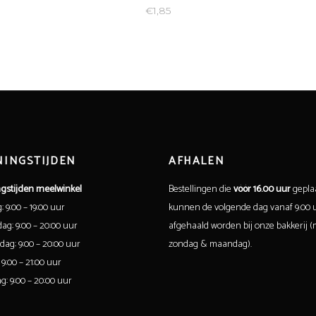
€
1,85
INGSTIJDEN
AFHALEN
gstijden meelwinkel
Bestellingen die
vóór 16.00 uur
geplaa
 9:00 – 19:00 uur
kunnen de volgende dag vanaf 9.00 
g: 9:00 – 20:00 uur
afgehaald worden bij onze bakkerij (m
ag: 9:00 – 20:00 uur
zondag & maandag).
 9:00 – 21:00 uur
g: 9:00 – 20:00 uur