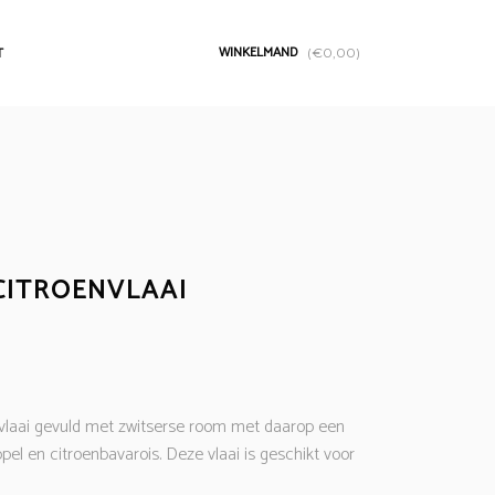
WINKELMAND
T
(
€
0,00
)
CITROENVLAAI
laai gevuld met zwitserse room met daarop een
ppel en citroenbavarois. Deze vlaai is geschikt voor