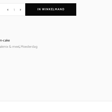
n
IN WINKELMAND
n-cake
akmix & meel
,
Moederdag