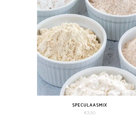
SPECULAASMIX
€
3,50