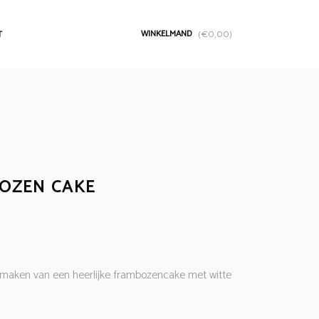
WINKELMAND
T
(
€
0,00
)
OZEN CAKE
 maken van een heerlijke frambozencake met witte