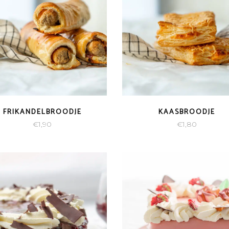
FRIKANDELBROODJE
KAASBROODJE
€
1,90
€
1,80