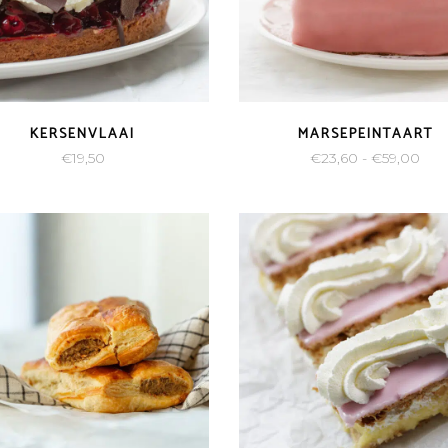
KERSENVLAAI
MARSEPEINTAART
Prij
€
19,50
€
23,60
-
€
59,00
€23
tot
€59