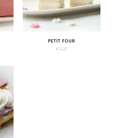
PETIT FOUR
sklasse:
€
2,25
,60
,00