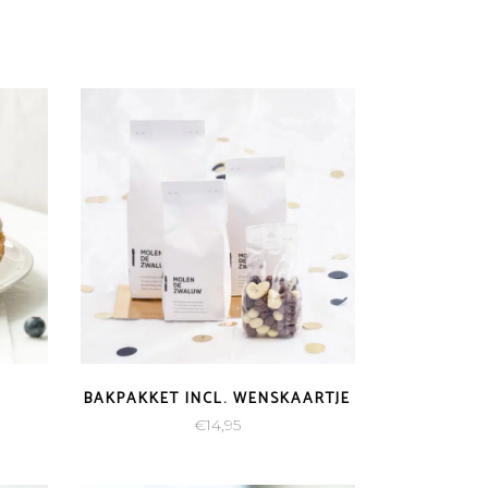
BAKPAKKET INCL. WENSKAARTJE
klasse:
€
14,95
95