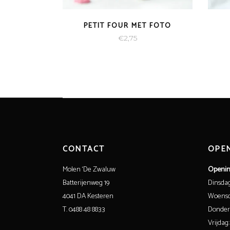
PETIT FOUR MET FOTO
€
2,75
CONTACT
OPEN
Molen ‘De Zwaluw
Openin
Batterijenweg 19
Dinsdag:
4041 DA Kesteren
Woensda
T. 0488 48 8833
Donderd
Vrijdag: