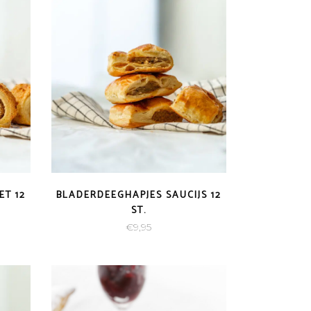
50
T 12
BLADERDEEGHAPJES SAUCIJS 12
ST.
€
9,95