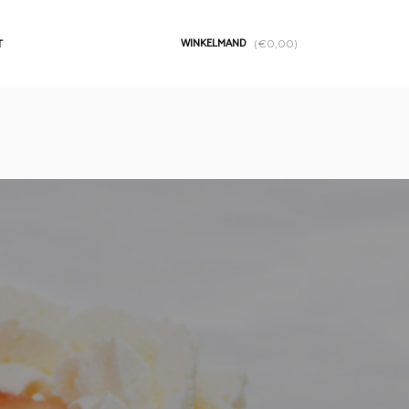
WINKELMAND
T
(
€
0,00
)