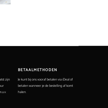
BETAALMETHODEN
tst zijn
Je kunt bij ons vooraf betalen via iDeal of
uur
betalen wanneer je de bestelling af komt
.u.v.
halen.