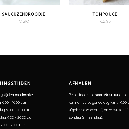
SAUCIJZENBROODJE
TOMPOUCE
€
1,90
€
2,95
INGSTIJDEN
AFHALEN
gstijden meelwinkel
Bestellingen die
vóór 16.00 uur
geplaa
 9:00 – 19:00 uur
kunnen de volgende dag vanaf 9.00 
g: 9:00 – 20:00 uur
afgehaald worden bij onze bakkerij (m
ag: 9:00 – 20:00 uur
zondag & maandag).
 9:00 – 21:00 uur