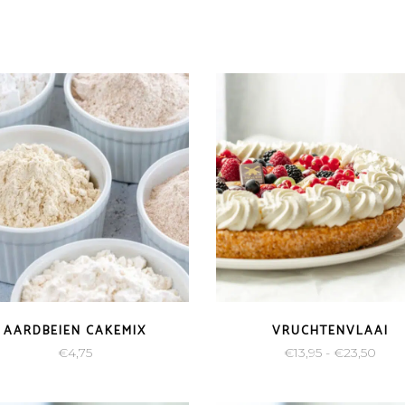
AARDBEIEN CAKEMIX
VRUCHTENVLAAI
Prijs
€
4,75
€
13,95
-
€
23,50
€13,
tot